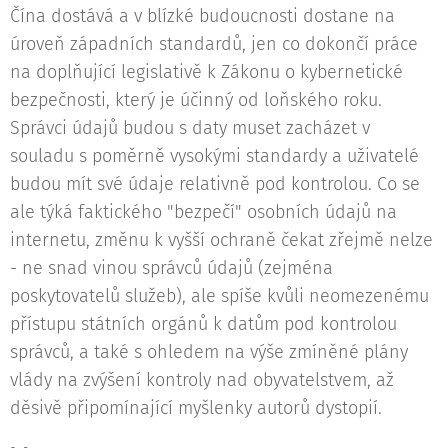
Čína dostává a v blízké budoucnosti dostane na
úroveň západních standardů, jen co dokončí práce
na doplňující legislativě k Zákonu o kybernetické
bezpečnosti, který je účinný od loňského roku.
Správci údajů budou s daty muset zacházet v
souladu s poměrně vysokými standardy a uživatelé
budou mít své údaje relativně pod kontrolou. Co se
ale týká faktického "bezpečí" osobních údajů na
internetu, změnu k vyšší ochraně čekat zřejmě nelze
- ne snad vinou správců údajů (zejména
poskytovatelů služeb), ale spíše kvůli neomezenému
přístupu státních orgánů k datům pod kontrolou
správců, a také s ohledem na výše zmíněné plány
vlády na zvýšení kontroly nad obyvatelstvem, až
děsivě připomínající myšlenky autorů dystopií.