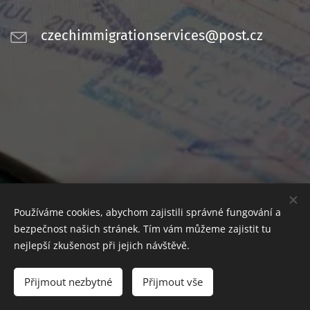
czechimmigrationservices@post.cz
Používáme cookies, abychom zajistili správné fungování a
bezpečnost našich stránek. Tím vám můžeme zajistit tu
nejlepší zkušenost při jejich návštěvě.
© 2016
Czech Immigration Services
Přijmout nezbytné
Přijmout vše
Vytvořeno službou
Webnode
Cookies